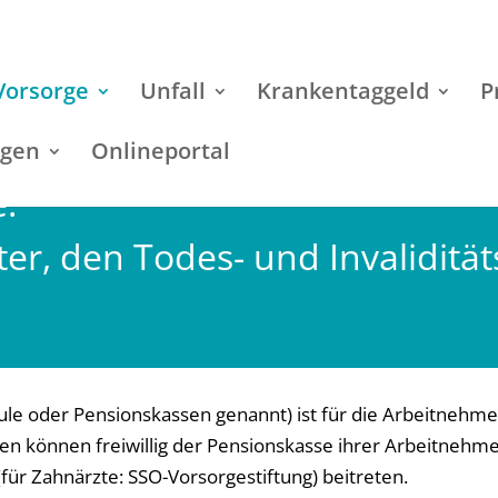
Vorsorge
Unfall
Krankentaggeld
P
ngen
Onlineportal
:
er, den Todes- und Invaliditäts
äule oder Pensionskassen genannt) ist für die Arbeitnehme
en können freiwillig der Pensionskasse ihrer Arbeitnehm
für Zahnärzte: SSO-Vorsorgestiftung) beitreten.