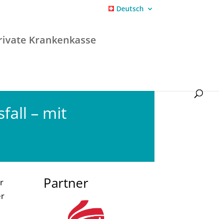
Deutsch
rivate Krankenkasse
fall – mit
Partner
r
er