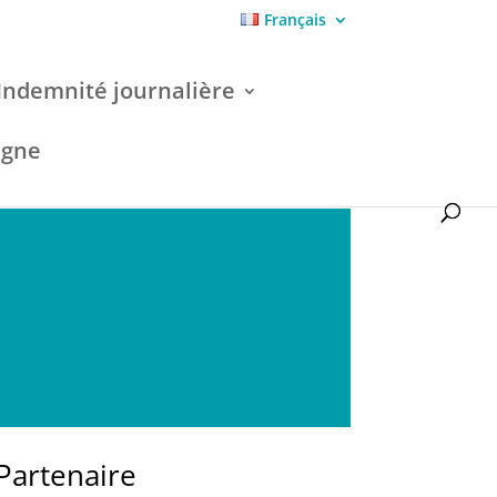
Français
Indemnité journalière
igne
Partenaire