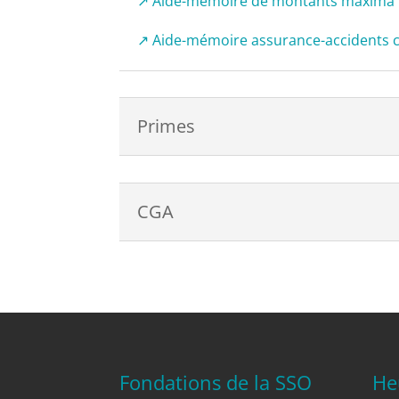
↗ Aide-mémoire de montants maxima
↗ Aide-mémoire assurance-accidents 
Primes
CGA
Fondations de la SSO
He